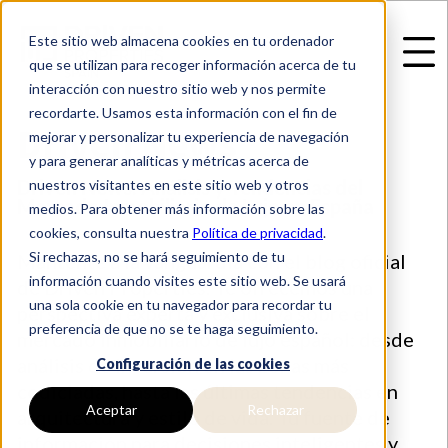
Este sitio web almacena cookies en tu ordenador
que se utilizan para recoger información acerca de tu
interacción con nuestro sitio web y nos permite
recordarte. Usamos esta información con el fin de
Driven News
mejorar y personalizar tu experiencia de navegación
y para generar analíticas y métricas acerca de
Driven News: Análisis y Tendencias del
nuestros visitantes en este sitio web y otros
Mercado Inmobiliario de Lujo en España
medios. Para obtener más información sobre las
cookies, consulta nuestra
Política de privacidad
.
Si rechazas, no se hará seguimiento de tu
Mantente a la vanguardia con el blog oficial
información cuando visites este sitio web. Se usará
de Driven Properties. Te ofrecemos una
una sola cookie en tu navegador para recordar tu
perspectiva experta y exclusiva sobre el
preferencia de que no se te haga seguimiento.
mercado inmobiliario de lujo español: desde
análisis de inversión en las zonas más
Configuración de las cookies
codiciadas, hasta las últimas tendencias en
Aceptar
Rechazar
arquitectura y estilo de vida. Tu fuente de
información para decisiones inteligentes y