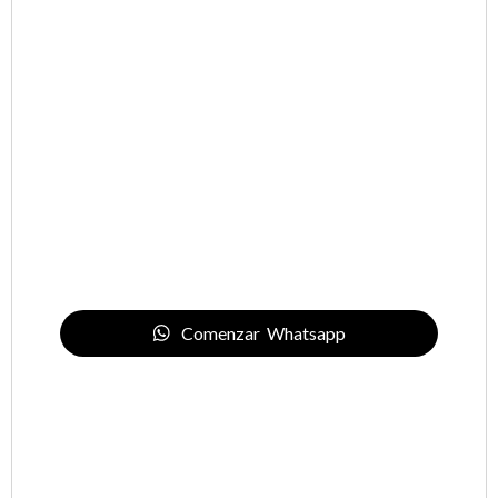
Propiedades en Madrid
Pisos en venta en Madrid
Pisos en venta en Justicia
Pisos en venta en Almagro
Pisos en venta en el barrio de las Letras
Pisos en venta en los Jerónimos
Pisos en venta en el barrio de Salamanca
Comenzar Whatsapp
Casas y chalets en venta en Madrid
‍Áticos en venta en Madrid