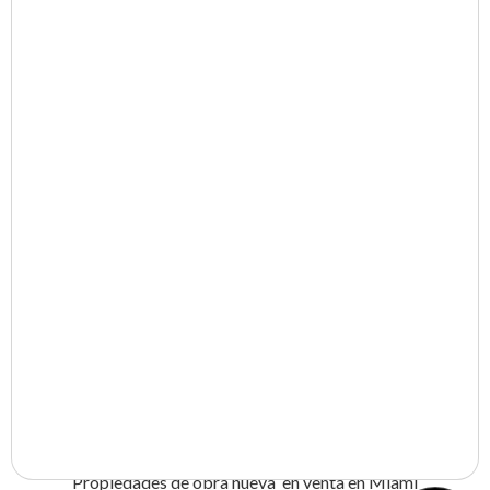
Duplex en venta en Madrid
Villas en venta en Madrid
Propiedades de obra nueva en venta en Madrid
Propiedades en alquiler en Madrid
Propiedades en Dubai
Pisos en venta en Dubai
‍Áticos en venta en Dubai
Propiedades de obra nueva en venta en Dubai
Propiedades en Miami
Pisos en venta en Miami
Propiedades de obra nueva en venta en Miami