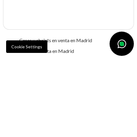
Pisos en venta en el barrio de Salamanca
Casas y chalets en venta en Madrid
Cookie Settings
‍Áticos en venta en Madrid
Duplex en venta en Madrid
Villas en venta en Madrid
Propiedades de obra nueva en venta en Madrid
Propiedades en alquiler en Madrid
Propiedades en Dubai
Pisos en venta en Dubai