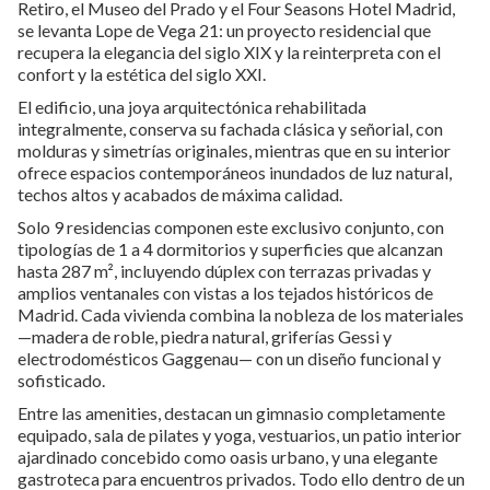
Retiro, el Museo del Prado y el Four Seasons Hotel Madrid,
se levanta Lope de Vega 21: un proyecto residencial que
recupera la elegancia del siglo XIX y la reinterpreta con el
confort y la estética del siglo XXI.
El edificio, una joya arquitectónica rehabilitada
integralmente, conserva su fachada clásica y señorial, con
molduras y simetrías originales, mientras que en su interior
ofrece espacios contemporáneos inundados de luz natural,
techos altos y acabados de máxima calidad.
Solo 9 residencias componen este exclusivo conjunto, con
tipologías de 1 a 4 dormitorios y superficies que alcanzan
hasta 287 m², incluyendo dúplex con terrazas privadas y
amplios ventanales con vistas a los tejados históricos de
Madrid. Cada vivienda combina la nobleza de los materiales
—madera de roble, piedra natural, griferías Gessi y
electrodomésticos Gaggenau— con un diseño funcional y
sofisticado.
Entre las amenities, destacan un gimnasio completamente
equipado, sala de pilates y yoga, vestuarios, un patio interior
ajardinado concebido como oasis urbano, y una elegante
gastroteca para encuentros privados. Todo ello dentro de un