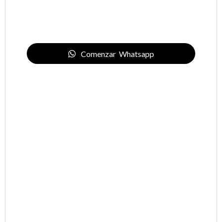
Casas y chalets en venta en Madrid
‍Áticos en venta en Madrid
Duplex en venta en Madrid
Villas en venta en Madrid
Comenzar Whatsapp
Propiedades de obra nueva en venta en Madrid
Propiedades en alquiler en Madrid
Propiedades en Dubai
Pisos en venta en Dubai
‍Áticos en venta en Dubai
Propiedades de obra nueva en venta en Dubai
Propiedades en Miami