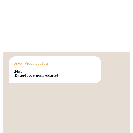
Pisos en venta en Almagro
Pisos en venta en el barrio de las Letras
Pisos en venta en los Jerónimos
Pisos en venta en el barrio de Salamanca
Driven Properties Spain
Casas y chalets en venta en Madrid
¡Hola!
¿En qué podemos ayudarte?
‍Áticos en venta en Madrid
Duplex en venta en Madrid
Villas en venta en Madrid
Propiedades de obra nueva en venta en Madrid
Propiedades en alquiler en Madrid