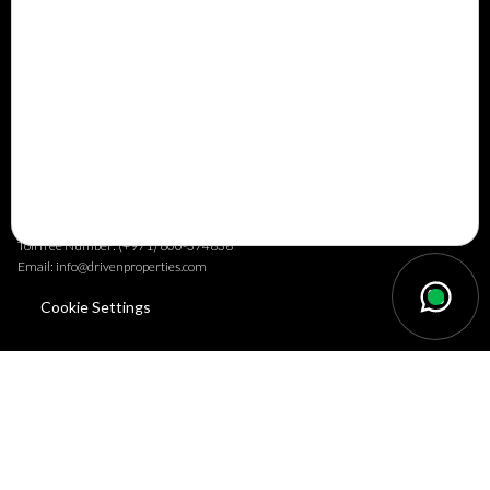
Tel: +971 (0) 4 578 6295
Toll free Number: (+971) 800-374836
Email: info@drivenproperties.com
Dubai Creek Harbour
Dubai Creek Harbour No GFR-08 The Creek Residences South Podium Dubai
Creek Harbour, UAE
Tel: +971 (0) 4 257 2772
Toll free Number: (+971) 800-374836
Email: info@drivenproperties.com
Cookie Settings
Dubai Hills Estate
Dubai Hills Estate Unit R9C Ground Floor Acacia 1 Tower C Dubai Hills Estate
Tel: +971 (0) 4 388 2201
Toll free Number: (+971) 800-374836
Email: info@drivenproperties.com