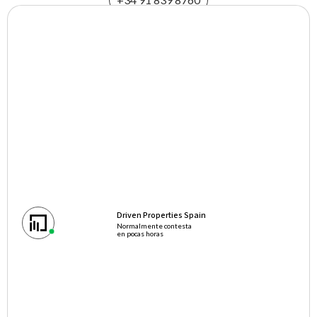
hello@drivenproperties.es
Driven Properties Spain
Normalmente contesta
en pocas horas
Propiedades en Madrid
Pisos en venta en Madrid
Pisos en venta en Justicia