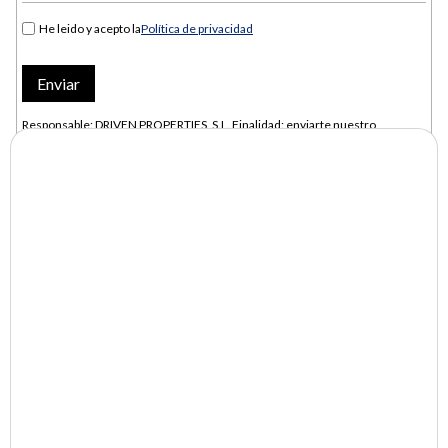
He leido y acepto la
Política de privacidad
Responsable: DRIVEN PROPERTIES, S.L. Finalidad: enviarte nuestro
newsletter. Base jurídica: consentimiento. Derechos: acceso, rectificación y
supresión en protecciondedatos@drivenproperties.es. Más info en la
Política de Privacidad.
Conoce las últimas novedades
Política de privacidad
He leido y acepto la
Responsable: DRIVEN PROPERTIES, S.L. Finalidad: enviarte nuestro
newsletter. Base jurídica: consentimiento. Derechos: acceso, rectificación y
supresión en protecciondedatos@drivenproperties.es. Más info en la
Política de Privacidad.