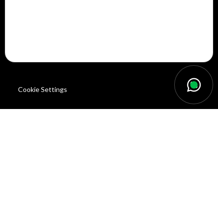
Email: info@drivenproperties.com
Cookie Settings
Branch Offices
Jumeirah Village Circle
Jumeirah Village Circle Office No 4 Chaimaa Premiere District 15, JVC Dubai,
UAE
Tel: +971 (0) 4 578 6295
Toll free Number: (+971) 800-374836