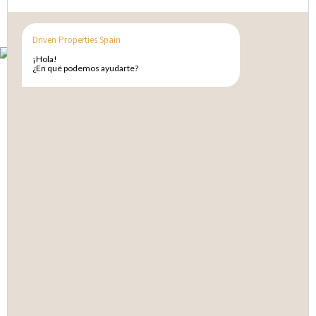
Driven Properties Spain
¡Hola!
¿En qué podemos ayudarte?
Contacta con nosotros
+34 91 839 8760
hello@drivenproperties.es